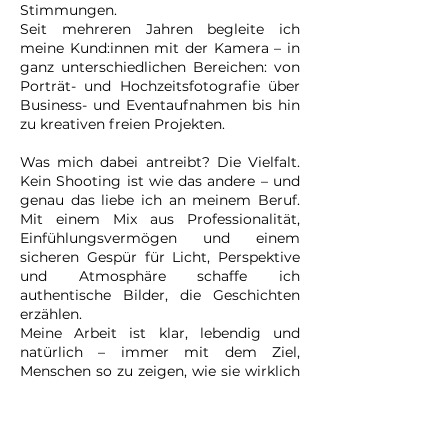
Stimmungen.
Seit mehreren Jahren begleite ich
meine Kund:innen mit der Kamera – in
ganz unterschiedlichen Bereichen: von
Porträt- und Hochzeitsfotografie über
Business- und Eventaufnahmen bis hin
zu kreativen freien Projekten.
Was mich dabei antreibt? Die Vielfalt.
Kein Shooting ist wie das andere – und
genau das liebe ich an meinem Beruf.
Mit einem Mix aus Professionalität,
Einfühlungsvermögen und einem
sicheren Gespür für Licht, Perspektive
und Atmosphäre schaffe ich
authentische Bilder, die Geschichten
erzählen.
Meine Arbeit ist klar, lebendig und
natürlich – immer mit dem Ziel,
Menschen so zu zeigen, wie sie wirklich
sind. Ob für private Erinnerungen oder
professionelle Auftritte: Ich nehme mir
Zeit, um die richtigen Bilder für dich
oder dein Projekt zu gestalten.